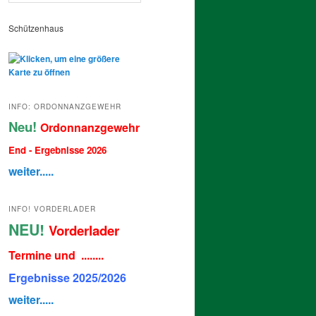
Schützenhaus
INFO: ORDONNANZGEWEHR
Neu!
Ordonnanzgewehr
End - Ergebnisse 2026
weiter.....
INFO! VORDERLADER
NEU!
Vorderlader
Termine und ........
Ergebnisse 2025/2026
weiter.....