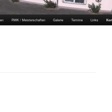
ten
RWK / Meisterschaften
Galerie
Termine
Links
Kon