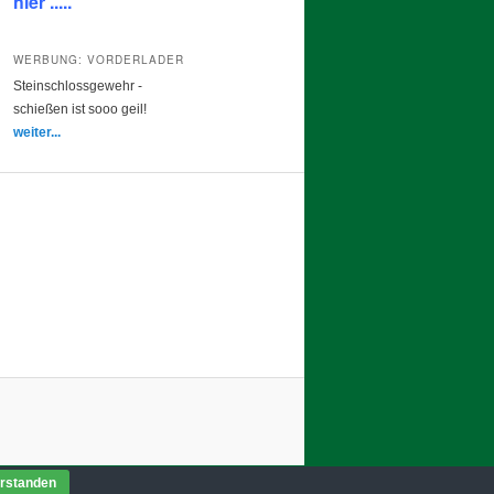
hier .....
WERBUNG: VORDERLADER
Steinschlossgewehr -
schießen
ist sooo geil!
weiter...
rstanden