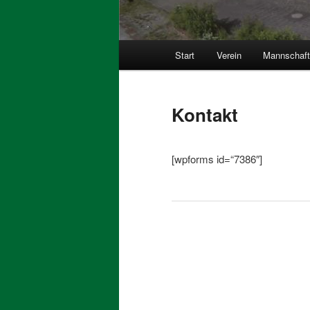
Hauptmenü
Start
Verein
Mannschaf
Kontakt
[wpforms id=“7386″]