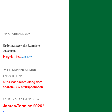
INFO: ORDONNANZ
Ordonnanzgewehr Rangliste
2025/2026
Ergebnisse
... h i e r
*WETTKÄMPFE ONLINE
ANSCHAUEN*
https://webscore.disag.de/?
search=SSV%20Spechbach
ACHTUNG! TERMINE 2026
Jahres-Termine 2026 !