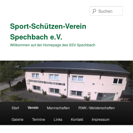
Zum
primären
Such
Inhalt
springen
Sport-Schützen-Verein
Spechbach e.V.
Willkommen auf der Homepage des SSV Spechbach
Hauptmenü
Verein
Start
Mannschaften
RWK / Meisterschaften
Galerie
Termine
Links
Kontakt
Impressum