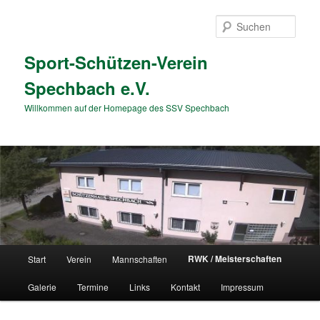
Zum
primären
Such
Inhalt
springen
Sport-Schützen-Verein
Spechbach e.V.
Willkommen auf der Homepage des SSV Spechbach
Hauptmenü
RWK / Meisterschaften
Start
Verein
Mannschaften
Galerie
Termine
Links
Kontakt
Impressum