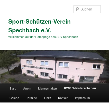
Zum
primären
Such
Inhalt
springen
Sport-Schützen-Verein
Spechbach e.V.
Willkommen auf der Homepage des SSV Spechbach
Hauptmenü
RWK / Meisterschaften
Start
Verein
Mannschaften
Galerie
Termine
Links
Kontakt
Impressum