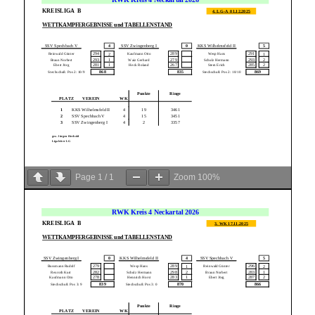
Page
1
/
1
Zoom
100%