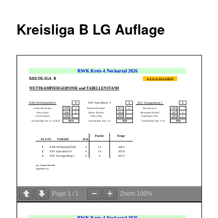
Kreisliga B LG Auflage
Page
1
/
1
Zoom
100%